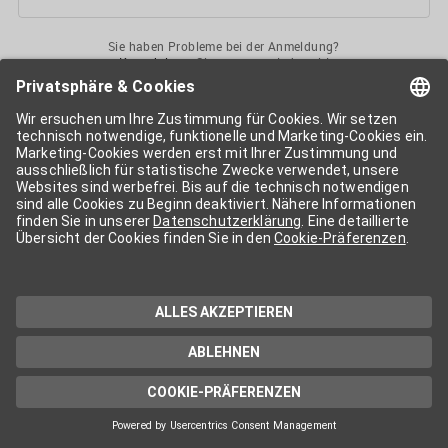
Sie haben Probleme bei der Anmeldung?
Kontaktieren
Sie uns gerne jederzeit!
Ihr
APA-User
ermöglicht Ihnen unkomplizierten
Zugang
zu diversen
Services der APA-Gruppe
. Für die Nutzung der einzelnen Anwendungen
kann eine weitere Freischaltung nötig sein. Kosten fallen nur nach einer
Bestellung und genauer Kosteninformation an.
Wenn nicht anders erwähnt, gelten die
Allgemeinen
Geschäftsbedingungen
der APA - Austria Presse Agentur.
Die von Ihnen angegebenen Daten werden ausschließlich für die
Zwecke der Demo-Nutzung bzw. des Vertragsverhältnisses genutzt.
Eine darüber hinaus gehende oder andersartige Verwendung ist nur mit
Ihrer ausdrücklichen Zustimmung möglich. Weitere Informationen
finden Sie in
unserer Datenschutzerklärung
. Für Anfragen und
technischen Support stehen wir Ihnen jederzeit gerne zur Verfügung.
Impressum
Datenschutzerklärung
Kontakt
apa.at
Cookie-Präferenzen