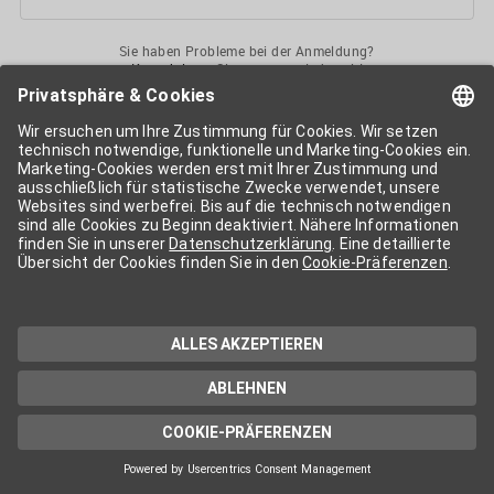
Sie haben Probleme bei der Anmeldung?
Kontaktieren
Sie uns gerne jederzeit!
Ihr
APA-User
ermöglicht Ihnen unkomplizierten
Zugang
zu diversen
Services der APA-Gruppe
. Für die Nutzung der einzelnen Anwendungen
kann eine weitere Freischaltung nötig sein. Kosten fallen nur nach einer
Bestellung und genauer Kosteninformation an.
Wenn nicht anders erwähnt, gelten die
Allgemeinen
Geschäftsbedingungen
der APA - Austria Presse Agentur.
Die von Ihnen angegebenen Daten werden ausschließlich für die
Zwecke der Demo-Nutzung bzw. des Vertragsverhältnisses genutzt.
Eine darüber hinaus gehende oder andersartige Verwendung ist nur mit
Ihrer ausdrücklichen Zustimmung möglich. Weitere Informationen
finden Sie in
unserer Datenschutzerklärung
. Für Anfragen und
technischen Support stehen wir Ihnen jederzeit gerne zur Verfügung.
Impressum
Datenschutzerklärung
Kontakt
apa.at
Cookie-Präferenzen