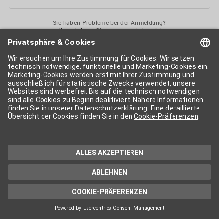
Sie haben Probleme bei der Anmeldung?
Kontaktieren
Sie uns gerne jederzeit!
Ihr
APA-User
ermöglicht Ihnen unkomplizierten
Zugang
zu diversen
Services der APA-Gruppe
. Für die Nutzung der einzelnen Anwendungen
kann eine weitere Freischaltung nötig sein. Kosten fallen nur nach einer
Bestellung und genauer Kosteninformation an.
Wenn nicht anders erwähnt, gelten die
Allgemeinen
Geschäftsbedingungen
der APA - Austria Presse Agentur.
Die von Ihnen angegebenen Daten werden ausschließlich für die
Zwecke der Demo-Nutzung bzw. des Vertragsverhältnisses genutzt.
Eine darüber hinaus gehende oder andersartige Verwendung ist nur mit
Ihrer ausdrücklichen Zustimmung möglich. Weitere Informationen
finden Sie in
unserer Datenschutzerklärung
. Für Anfragen und
technischen Support stehen wir Ihnen jederzeit gerne zur Verfügung.
Impressum
Datenschutzerklärung
Kontakt
apa.at
Cookie-Präferenzen