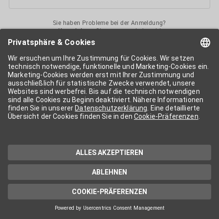
Sie haben Probleme bei der Anmeldung?
Kontaktieren
Sie uns gerne jederzeit!
Ihr
APA-User
ermöglicht Ihnen unkomplizierten
Zugang
zu diversen
Services der APA-Gruppe
. Für die Nutzung der einzelnen Anwendungen
kann eine weitere Freischaltung nötig sein. Kosten fallen nur nach einer
Bestellung und genauer Kosteninformation an.
Wenn nicht anders erwähnt, gelten die
Allgemeinen
Geschäftsbedingungen
der APA - Austria Presse Agentur.
Die von Ihnen angegebenen Daten werden ausschließlich für die
Zwecke der Demo-Nutzung bzw. des Vertragsverhältnisses genutzt.
Eine darüber hinaus gehende oder andersartige Verwendung ist nur mit
Ihrer ausdrücklichen Zustimmung möglich. Weitere Informationen
finden Sie in
unserer Datenschutzerklärung
. Für Anfragen und
technischen Support stehen wir Ihnen jederzeit gerne zur Verfügung.
Impressum
Datenschutzerklärung
Kontakt
apa.at
Cookie-Präferenzen