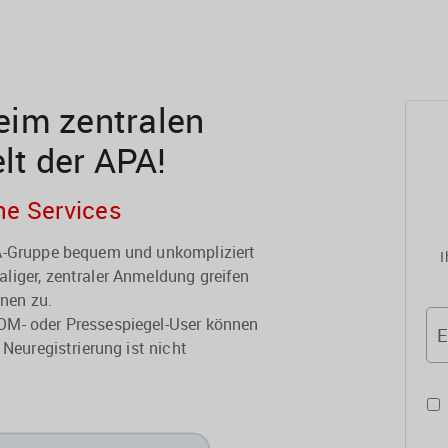
im zentralen
elt der APA!
he Services
PA-Gruppe bequem und unkompliziert
I
liger, zentraler Anmeldung greifen
onen zu.
OM- oder Pressespiegel-User können
E
 Neuregistrierung ist nicht