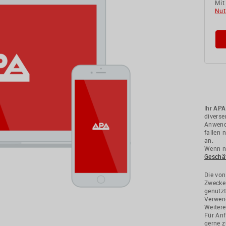
Mit
Nut
Ihr
APA
divers
Anwendu
fallen 
an.
Wenn ni
Geschä
Die von
Zwecke
genutzt
Verwend
Weitere
Für Anf
gerne z