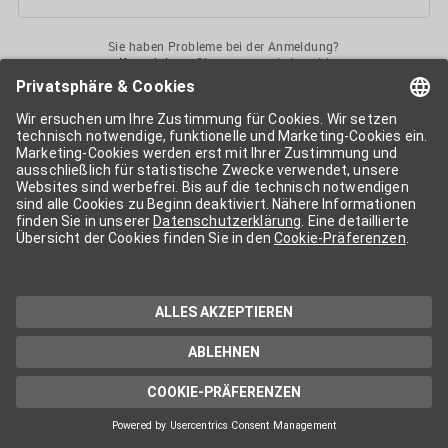
Sie haben Probleme bei der Anmeldung?
Kontaktieren
Sie uns gerne jederzeit!
Ihr
APA-User
ermöglicht Ihnen unkomplizierten
Zugang
zu diversen
Services der APA-Gruppe
. Für die Nutzung der einzelnen Anwendungen
kann eine weitere Freischaltung nötig sein. Kosten fallen nur nach einer
Bestellung und genauer Kosteninformation an.
Wenn nicht anders erwähnt, gelten die
Allgemeinen
Geschäftsbedingungen
der APA - Austria Presse Agentur.
Die von Ihnen angegebenen Daten werden ausschließlich für die
Zwecke der Demo-Nutzung bzw. des Vertragsverhältnisses genutzt.
Eine darüber hinaus gehende oder andersartige Verwendung ist nur mit
Ihrer ausdrücklichen Zustimmung möglich. Weitere Informationen
finden Sie in
unserer Datenschutzerklärung
. Für Anfragen und
technischen Support stehen wir Ihnen jederzeit gerne zur Verfügung.
Impressum
Datenschutzerklärung
Kontakt
apa.at
Cookie-Präferenzen