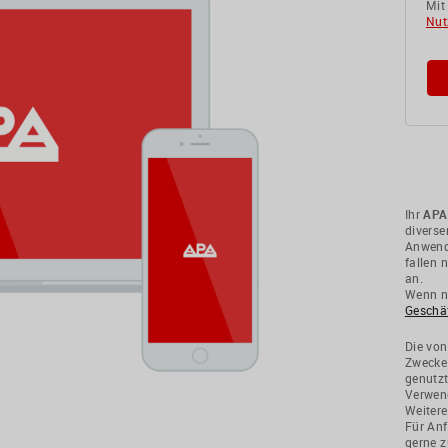
Mit
Nut
Ihr
APA
divers
Anwendu
fallen 
an.
Wenn ni
Geschä
Die von
Zwecke
genutzt
Verwend
Weitere
Für Anf
gerne z