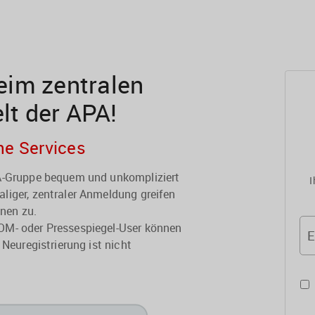
im zentralen
elt der APA!
he Services
PA-Gruppe bequem und unkompliziert
I
liger, zentraler Anmeldung greifen
onen zu.
OM- oder Pressespiegel-User können
E
 Neuregistrierung ist nicht