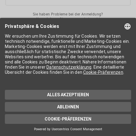
Sie haben Probleme bei der Anmeldung?
Kontaktieren
Sie uns gerne jederzeit!
Ihr
APA-User
ermöglicht Ihnen unkomplizierten
Zugang
zu diversen
Services der APA-Gruppe
. Für die Nutzung der einzelnen Anwendungen
kann eine weitere Freischaltung nötig sein. Kosten fallen nur nach einer
Bestellung und genauer Kosteninformation an.
Wenn nicht anders erwähnt, gelten die
Allgemeinen
Geschäftsbedingungen
der APA - Austria Presse Agentur.
Die von Ihnen angegebenen Daten werden ausschließlich für die
Zwecke der Demo-Nutzung bzw. des Vertragsverhältnisses genutzt.
Eine darüber hinaus gehende oder andersartige Verwendung ist nur mit
Ihrer ausdrücklichen Zustimmung möglich. Weitere Informationen
finden Sie in
unserer Datenschutzerklärung
. Für Anfragen und
technischen Support stehen wir Ihnen jederzeit gerne zur Verfügung.
Impressum
Datenschutzerklärung
Kontakt
apa.at
Cookie-Präferenzen